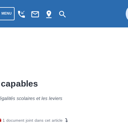
phone_callback
mail_outline
pin_drop
search
MENU
s capables
galités scolaires et les leviers
1
document joint
dans cet article