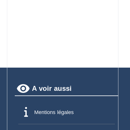
remove_red_eye
A voir aussi
Mentions légales