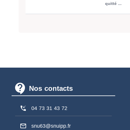
quitté ...
contact_support
Nos contacts
phone_callback
04 73 31 43 72
mail_outline
snu63@snuipp.fr