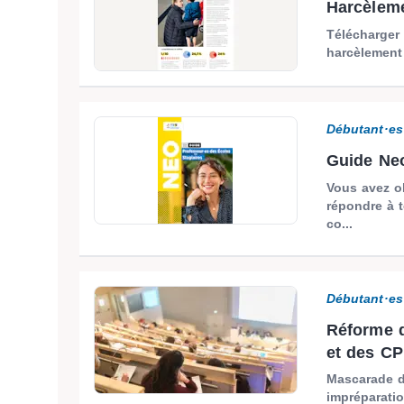
Harcèleme
Télécharger 
harcèlement 
Débutant·es
Guide Neo
Vous avez ob
répondre à 
co...
Débutant·es
Réforme d
et des CP
Mascarade de
impréparatio