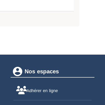
account_circle
Nos espaces
Adhérer en ligne