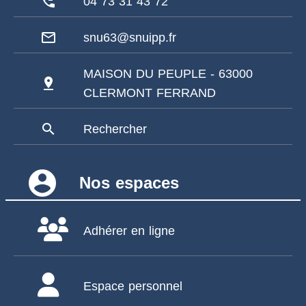
phone_callback
04 73 31 43 72
mail_outline
snu63@snuipp.fr
MAISON DU PEUPLE - 63000
pin_drop
CLERMONT FERRAND
search
Rechercher
account_circle
Nos espaces
Adhérer en ligne
Espace personnel