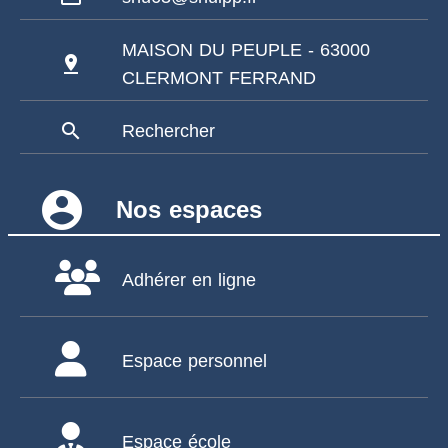
MAISON DU PEUPLE - 63000
pin_drop
CLERMONT FERRAND
search
Rechercher
account_circle
Nos espaces
Adhérer en ligne
Espace personnel
Espace école