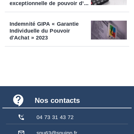
exceptionnelle de pouvoir d’...
Indemnité GIPA « Garantie
Individuelle du Pouvoir
d'Achat » 2023
contact_support
Nos contacts
phone_callback
04 73 31 43 72
mail_outline
snu63@snuipp.fr