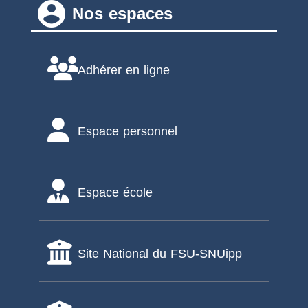
account_circle
Nos espaces
Adhérer en ligne
Espace personnel
Espace école
Site National du FSU-SNUipp