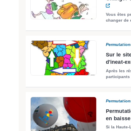
Vous êtes p
changer de d
Permutation
Sur le si
d'ineat-ex
Après les ré
participants
Permutation
Permutatio
en baiss
Si la Haute-