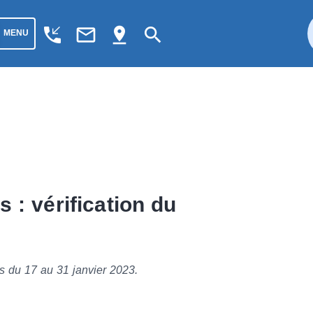
phone_callback
mail_outline
pin_drop
search
MENU
 : vérification du
es du 17 au 31 janvier 2023.