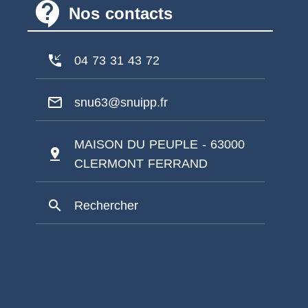
contact_support
Nos contacts
phone_callback
04 73 31 43 72
mail_outline
snu63@snuipp.fr
MAISON DU PEUPLE - 63000
pin_drop
CLERMONT FERRAND
search
Rechercher