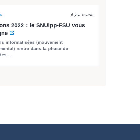
s
il y a 5 ans
ons 2022 : le SNUipp-FSU vous
gne
ns informatisées (mouvement
mental) rentre dans la phase de
des ...