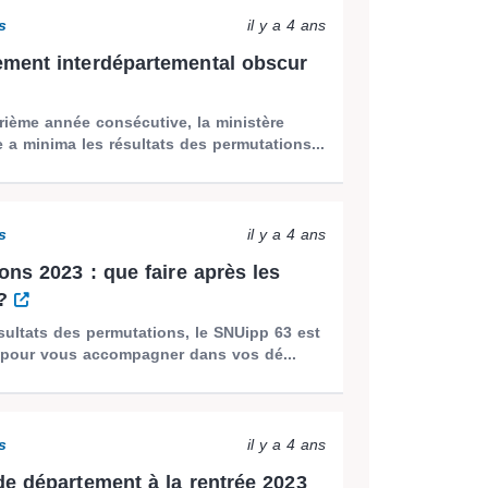
s
il y a 4 ans
ment interdépartemental obscur
rième année consécutive, la ministère
a minima les résultats des permutations...
s
il y a 4 ans
ons 2023 : que faire après les
 ?
sultats des permutations, le SNUipp 63 est
 pour vous accompagner dans vos dé...
s
il y a 4 ans
e département à la rentrée 2023