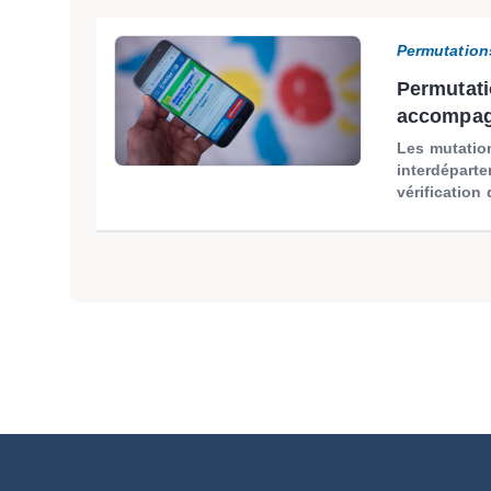
Permutation
Permutati
accompa
Les mutatio
interdéparte
vérification 