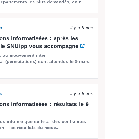
épartements les plus demandés, on r...
s
il y a 5 ans
ons informatisées : après les
s, le SNUipp vous accompagne
ts au mouvement inter-
l (permutations) sont attendus le 9 mars.
..
s
il y a 5 ans
ons informatisées : résultats le 9
s informe que suite à “des contraintes
on”, les résultats du mouv...