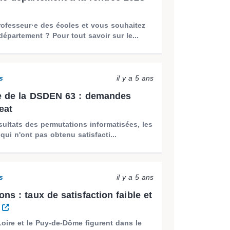
rofesseur·e des écoles et vous souhaitez
épartement ? Pour tout savoir sur le...
s
il y a 5 ans
te de la DSDEN 63 : demandes
eat
sultats des permutations informatisées, les
 qui n'ont pas obtenu satisfacti...
s
il y a 5 ans
ns : taux de satisfaction faible et
e
Loire et le Puy-de-Dôme figurent dans le