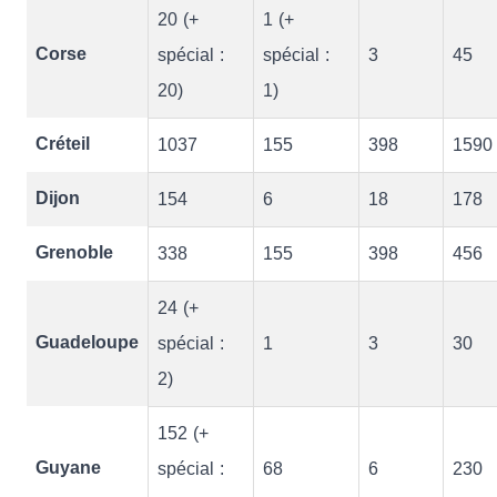
20 (+
1 (+
Corse
spécial :
spécial :
3
45
20)
1)
Créteil
1037
155
398
1590
Dijon
154
6
18
178
Grenoble
338
155
398
456
24 (+
Guadeloupe
spécial :
1
3
30
2)
152 (+
Guyane
spécial :
68
6
230