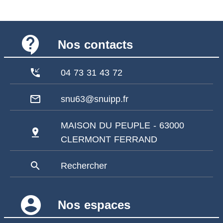
contact_support
Nos contacts
phone_callback
04 73 31 43 72
mail_outline
snu63@snuipp.fr
MAISON DU PEUPLE - 63000
pin_drop
CLERMONT FERRAND
search
Rechercher
account_circle
Nos espaces