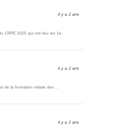
il y a 2 ans
u CRPE 2025 qui ont lieu les 1e...
il y a 2 ans
de la formation initiale des ...
il y a 2 ans