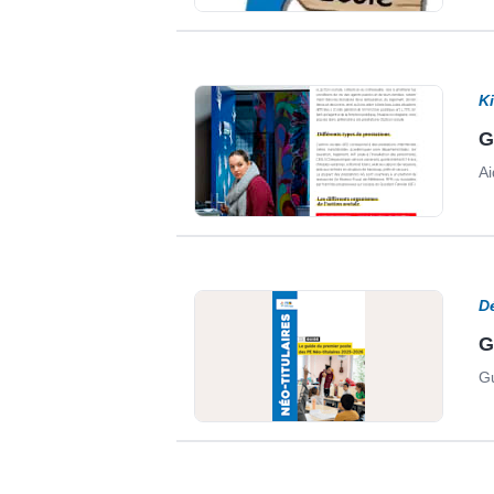
K
G
Ai
D
G
Gu