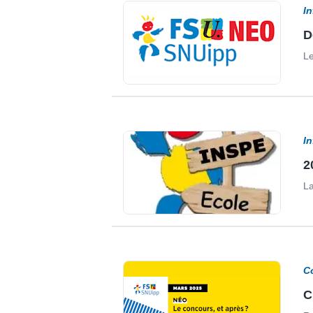
I
D
Le
I
2
La
C
C