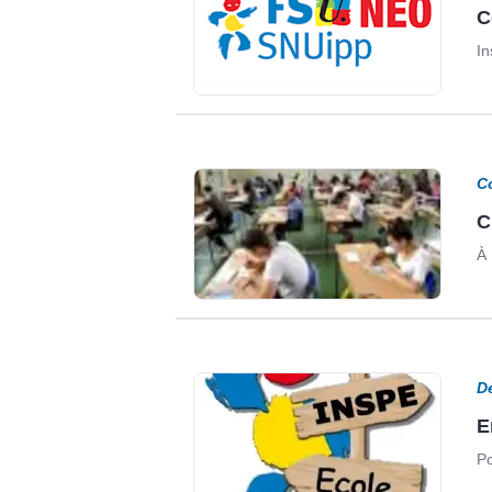
C
In
C
C
À 
D
E
Po