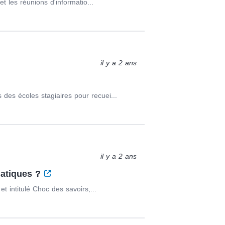
t les réunions d'informatio...
il y a 2 ans
es écoles stagiaires pour recuei...
il y a 2 ans
matiques ?
 intitulé Choc des savoirs,...