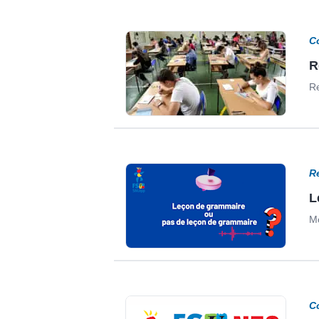
C
R
Re
R
L
Mo
C