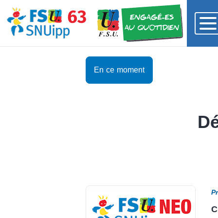
En ce moment
Dé
Pr
C