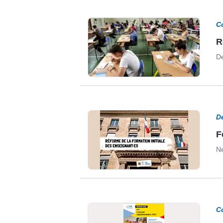
C
R
De
D
F
Ne
C