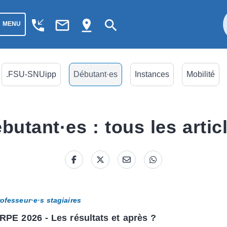
phone_callback
mail_outline
pin_drop
search
MENU
.FSU-SNUipp
Débutant·es
Instances
Mobilité
butant·es : tous les artic
ofesseur·e·s stagiaires
RPE 2026 - Les résultats et après ?