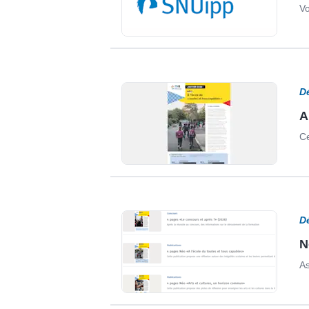
Vo
D
A
Ce
D
N
As