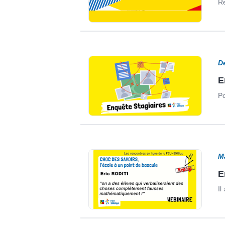
Re
D
E
Po
M
E
Il